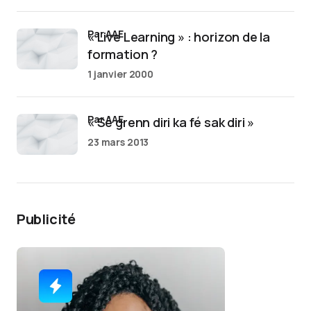
par AAE
« Live Learning » : horizon de la
formation ?
1 janvier 2000
par AAE
« Sé grenn diri ka fé sak diri »
23 mars 2013
Publicité