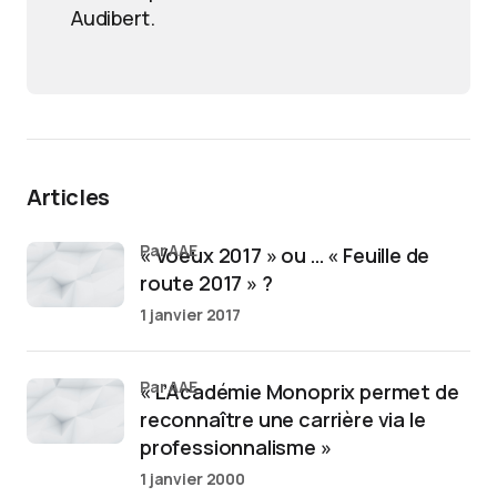
Audibert.
Articles
par AAE
« Voeux 2017 » ou … « Feuille de
route 2017 » ?
1 janvier 2017
par AAE
« L’Académie Monoprix permet de
reconnaître une carrière via le
professionnalisme »
1 janvier 2000