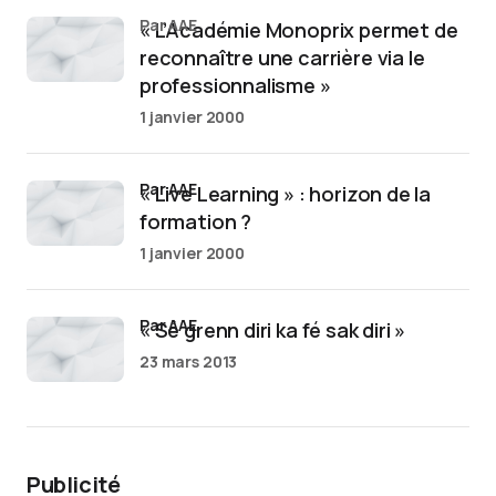
par AAE
« L’Académie Monoprix permet de
reconnaître une carrière via le
professionnalisme »
1 janvier 2000
par AAE
« Live Learning » : horizon de la
formation ?
1 janvier 2000
par AAE
« Sé grenn diri ka fé sak diri »
23 mars 2013
Publicité