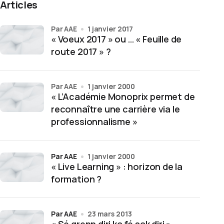
Articles
par AAE
1 janvier 2017
« Voeux 2017 » ou … « Feuille de
route 2017 » ?
par AAE
1 janvier 2000
« L’Académie Monoprix permet de
reconnaître une carrière via le
professionnalisme »
par AAE
1 janvier 2000
« Live Learning » : horizon de la
formation ?
par AAE
23 mars 2013