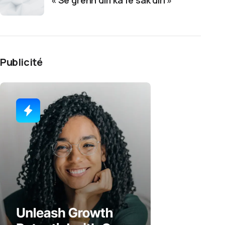
« Sé grenn diri ka fé sak diri »
Publicité