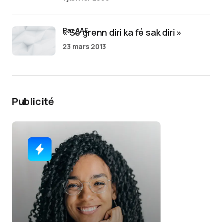
par AAE
« Sé grenn diri ka fé sak diri »
23 mars 2013
Publicité