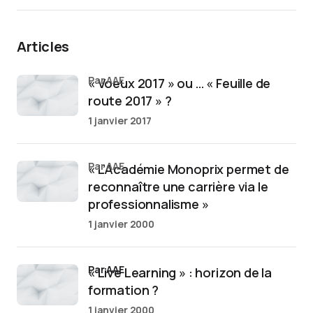
Articles
par AAE
« Voeux 2017 » ou … « Feuille de
route 2017 » ?
1 janvier 2017
par AAE
« L’Académie Monoprix permet de
reconnaître une carrière via le
professionnalisme »
1 janvier 2000
par AAE
« Live Learning » : horizon de la
formation ?
1 janvier 2000