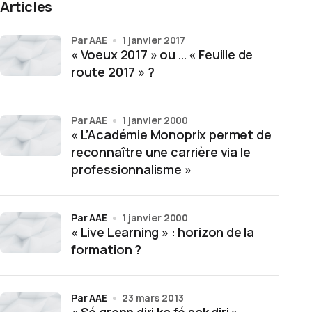
Articles
par AAE
1 janvier 2017
« Voeux 2017 » ou … « Feuille de
route 2017 » ?
par AAE
1 janvier 2000
« L’Académie Monoprix permet de
reconnaître une carrière via le
professionnalisme »
par AAE
1 janvier 2000
« Live Learning » : horizon de la
formation ?
par AAE
23 mars 2013