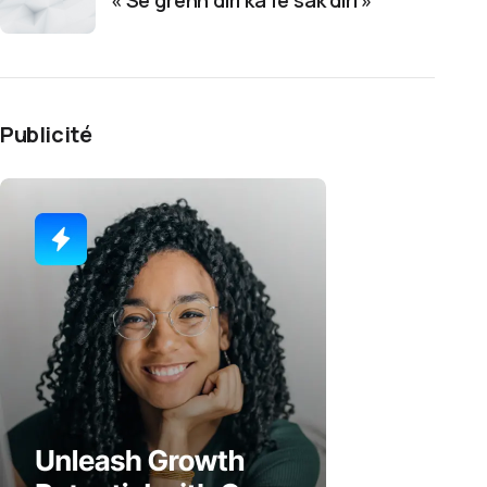
« Sé grenn diri ka fé sak diri »
Publicité