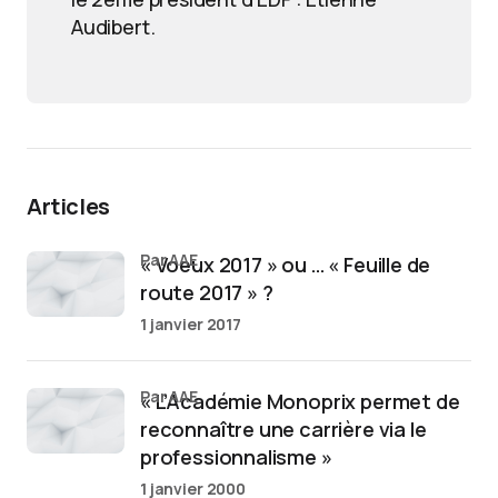
Audibert.
Articles
par AAE
« Voeux 2017 » ou … « Feuille de
route 2017 » ?
1 janvier 2017
par AAE
« L’Académie Monoprix permet de
reconnaître une carrière via le
professionnalisme »
1 janvier 2000