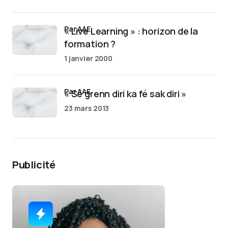
par AAE
« Live Learning » : horizon de la
formation ?
1 janvier 2000
par AAE
« Sé grenn diri ka fé sak diri »
23 mars 2013
Publicité