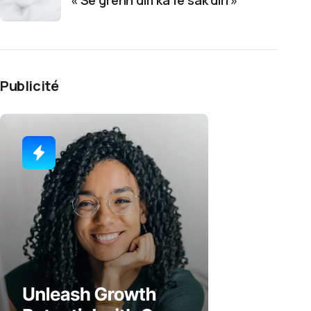
« Sé grenn diri ka fé sak diri »
Publicité