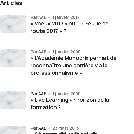
Articles
par AAE
1 janvier 2017
« Voeux 2017 » ou … « Feuille de
route 2017 » ?
par AAE
1 janvier 2000
« L’Académie Monoprix permet de
reconnaître une carrière via le
professionnalisme »
par AAE
1 janvier 2000
« Live Learning » : horizon de la
formation ?
par AAE
23 mars 2013