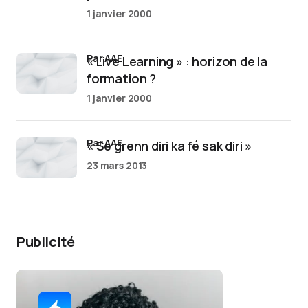
1 janvier 2000
par AAE
« Live Learning » : horizon de la
formation ?
1 janvier 2000
par AAE
« Sé grenn diri ka fé sak diri »
23 mars 2013
Publicité