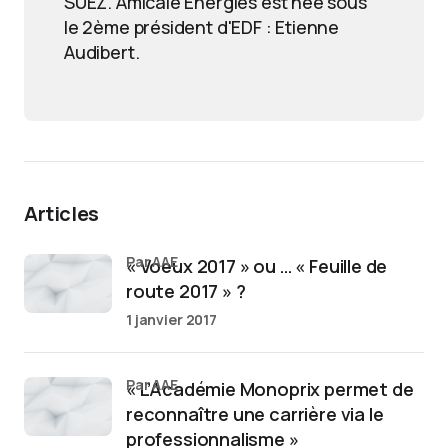
SUEZ. Amicale Energies est née sous
le 2ème président d'EDF : Etienne
Audibert.
Articles
par AAE
« Voeux 2017 » ou … « Feuille de
route 2017 » ?
1 janvier 2017
par AAE
« L’Académie Monoprix permet de
reconnaître une carrière via le
professionnalisme »