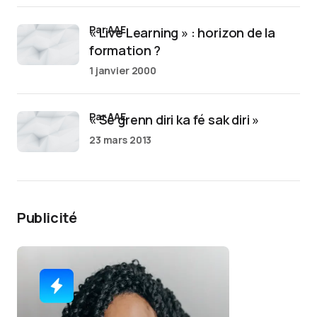
par AAE
« Live Learning » : horizon de la
formation ?
1 janvier 2000
par AAE
« Sé grenn diri ka fé sak diri »
23 mars 2013
Publicité