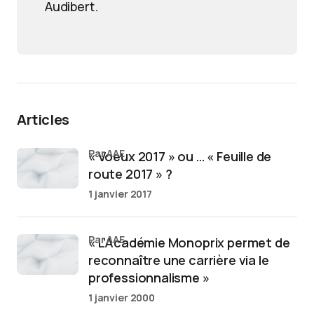
Audibert.
Articles
par AAE
« Voeux 2017 » ou … « Feuille de
route 2017 » ?
1 janvier 2017
par AAE
« L’Académie Monoprix permet de
reconnaître une carrière via le
professionnalisme »
1 janvier 2000