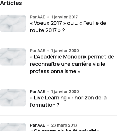
Articles
par AAE
1 janvier 2017
« Voeux 2017 » ou … « Feuille de
route 2017 » ?
par AAE
1 janvier 2000
« L’Académie Monoprix permet de
reconnaître une carrière via le
professionnalisme »
par AAE
1 janvier 2000
« Live Learning » : horizon de la
formation ?
par AAE
23 mars 2013