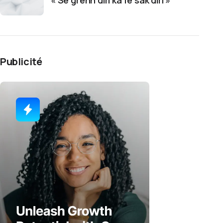
« Sé grenn diri ka fé sak diri »
Publicité