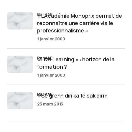
par AAE
« L’Académie Monoprix permet de
reconnaître une carrière via le
professionnalisme »
1 janvier 2000
par AAE
« Live Learning » : horizon de la
formation ?
1 janvier 2000
par AAE
« Sé grenn diri ka fé sak diri »
23 mars 2013