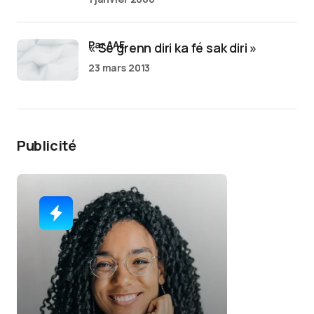
par AAE
« Sé grenn diri ka fé sak diri »
23 mars 2013
Publicité