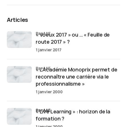
Articles
par AAE
« Voeux 2017 » ou … « Feuille de
route 2017 » ?
1 janvier 2017
par AAE
« L’Académie Monoprix permet de
reconnaître une carrière via le
professionnalisme »
1 janvier 2000
par AAE
« Live Learning » : horizon de la
formation ?
1 janvier 2000