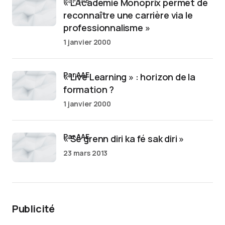
par AAE
« L’Académie Monoprix permet de
reconnaître une carrière via le
professionnalisme »
1 janvier 2000
par AAE
« Live Learning » : horizon de la
formation ?
1 janvier 2000
par AAE
« Sé grenn diri ka fé sak diri »
23 mars 2013
Publicité