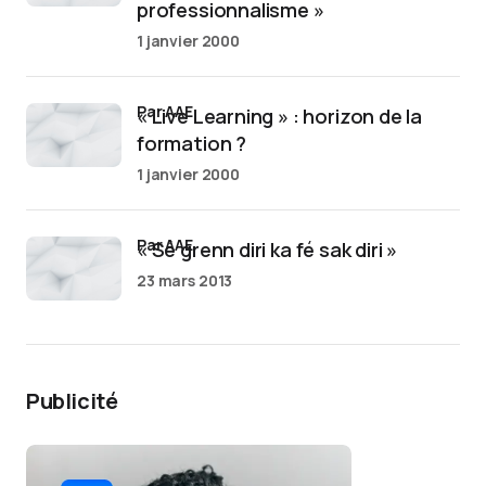
professionnalisme »
1 janvier 2000
par AAE
« Live Learning » : horizon de la
formation ?
1 janvier 2000
par AAE
« Sé grenn diri ka fé sak diri »
23 mars 2013
Publicité