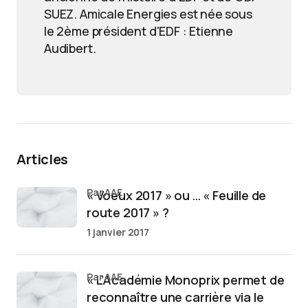
SUEZ. Amicale Energies est née sous
le 2ème président d'EDF : Etienne
Audibert.
Articles
par AAE
« Voeux 2017 » ou … « Feuille de
route 2017 » ?
1 janvier 2017
par AAE
« L’Académie Monoprix permet de
reconnaître une carrière via le