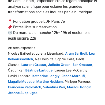
de
Camille Roth
, l’exposition croise regard artistique et
analyse scientifique pour éclairer les grandes
transformations sociales induites par le numérique.
Fondation groupe EDF, Paris 7e
Entrée libre sur réservation
Du mardi au dimanche 12h–19h et nocturne le
jeudi jusqu’à 22h
Artistes exposés :
Nicolas Bailleul et Lorena Lisembard,
Aram Bartholl
,
Léa
Belooussovitch
, Neïl Beloufa, Sophie Calle, Paola
Ciarska,
Laurent Grasso
,
Juliette Green
,
Ben Grosser
,
Özgür Kar,
Béatrice Lartigue
, Lauren Lee McCarthy,
David Leonard,
Katherine Longly
,
Randa Maroufi
,
Magalie Mobetie
,
Martine Neddam
, Philippe Parreno,
Francoise Petrovitch
,
Valentina Peri
,
Marilou Poncin
,
Jeanne Susplugas
.